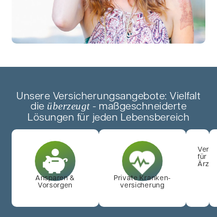
Unsere Versicherungsangebote: Vielfalt
die
- maßgeschneiderte
überzeugt
Lösungen für jeden Lebensbereich
Versi
für
Ärzt
Ansparen &
Private Kranken-
Vorsorgen
versicherung